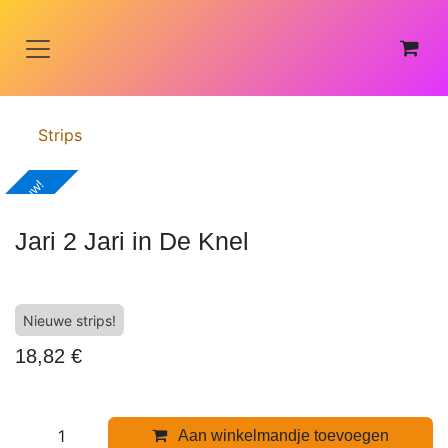
Overslaan naar inhoud
Strips
Nieuw!
Jari 2 Jari in De Knel
Nieuwe strips!
18,82
€
Aan winkelmandje toevoegen